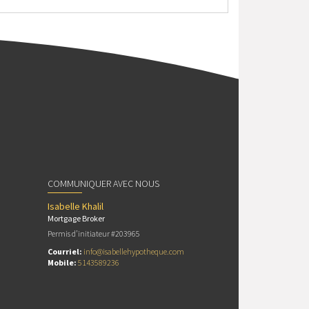
COMMUNIQUER AVEC NOUS
Isabelle Khalil
Mortgage Broker
Permis d’initiateur #203965
Courriel:
info@isabellehypotheque.com
Mobile:
5143589236