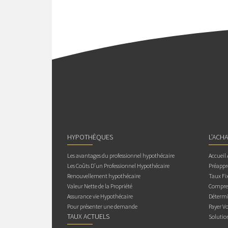
HYPOTHÈQUES
L’ACH
Les avantages du professionnel hypothécaire
Accueil
Les Coûts D’un Professionnel Hypothécaire
Préappr
Renouvellement hypothécaire
Taux Fix
Valeur Nette de la Propriété
Compren
Assurance vie Hypothécaire
Détermi
Pour présenter une demande
Payer V
TAUX ACTUELS
Solutio