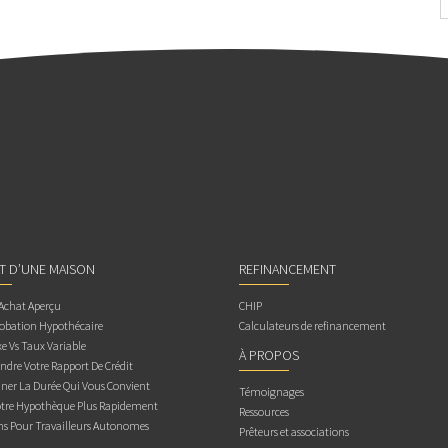
AT D’UNE MAISON
REFINANCEMENT
 Achat Aperçu
CHIP
obation Hypothécaire
Calculateurs de refinancement
e Vs Taux Variable
À PROPOS
dre Votre Rapport De Crédit
ner La Durée Qui Vous Convient
Témoignages
otre Hypothèque Plus Rapidement
Ressources
ns Pour Travailleurs Autonomes
Prêteurs et associations