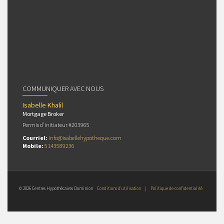
COMMUNIQUER AVEC NOUS
Isabelle Khalil
Mortgage Broker
Permis d’initiateur #203965
Courriel:
info@isabellehypotheque.com
Mobile:
5143589236
© 2026 Centres Hypothécaires Dominion
Conditions d’utilisation
|
Politique de confidentialité