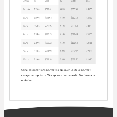
6 Mois
%
$0.00
%
$0.00
$0.00
1 Année
7.29%
$718.41
4.89%
$575.36
$143.05
2 Ans
6.89%
$693.64
4.44%
$550.14
$143.50
3 Ans
6.54%
$672.25
4.14%
$533.64
$138.61
4 Ans
6.34%
$660.15
4.14%
$533.64
$126.52
5 Ans
6.49%
$669.22
4.14%
$533.64
$135.58
7 Ans
6.70%
$681.99
4.49%
$552.92
$129.08
10 Ans
7.19%
$712.19
5.19%
$592.47
$119.72
Certaines conditions peuvent s'appliquer. Les taux peuvent
changer sans préavis. *Sur approbation de crédit. Sauf erreur ou
omission.