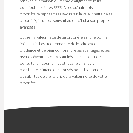
rénover leur maison ou même d’augmenter leurs
contributions à des RÉER. Alors qu’autrefois le
propriétaire reposait ses avoirs sur la valeur nette de sa
propriété, il l’utilise souvent aujourd’hui à son propre
avantage.
Utiliser la valeur nette de sa propriété est une bonne
idée, mais il est recommandé de le faire avec
prudence et de bien comprendre les avantages et les
risques éventuels qui y sont liés. Le mieux est de
consulter un courtier hypothécaire ainsi qu’un
planificateur financier autorisés pour discuter des
possibilités de tirer profit de la valeur nette de votre
propriété.